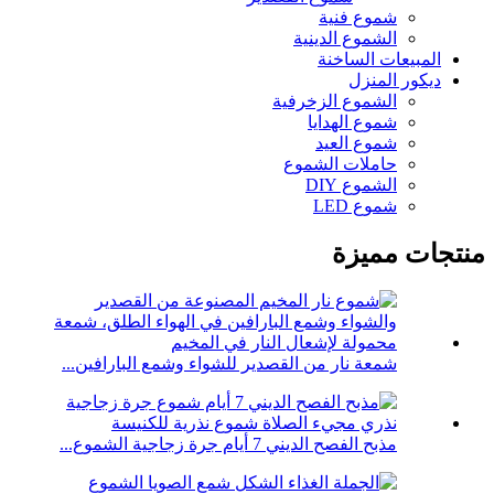
شموع فنية
الشموع الدينية
المبيعات الساخنة
ديكور المنزل
الشموع الزخرفية
شموع الهدايا
شموع العيد
حاملات الشموع
الشموع DIY
شموع LED
منتجات مميزة
شمعة نار من القصدير للشواء وشمع البارافين...
مذبح الفصح الديني 7 أيام جرة زجاجية الشموع...