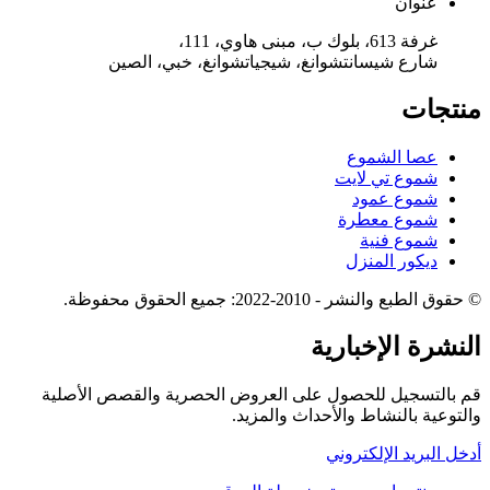
عنوان
غرفة 613، بلوك ب، مبنى هاوي، 111،
شارع شيسانتشوانغ، شيجياتشوانغ، خبي، الصين
منتجات
عصا الشموع
شموع تي لايت
شموع عمود
شموع معطرة
شموع فنية
ديكور المنزل
© حقوق الطبع والنشر - 2010-2022: جميع الحقوق محفوظة.
النشرة الإخبارية
قم بالتسجيل للحصول على العروض الحصرية والقصص الأصلية
والتوعية بالنشاط والأحداث والمزيد.
أدخل البريد الإلكتروني