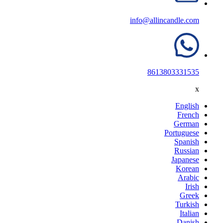
info@allincandle.com
8613803331535
x
English
French
German
Portuguese
Spanish
Russian
Japanese
Korean
Arabic
Irish
Greek
Turkish
Italian
Danish