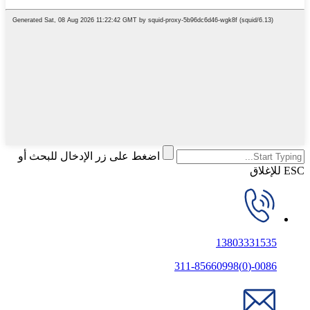
اضغط على زر الإدخال للبحث أو
ESC للإغلاق
13803331535
0086-(0)311-85660998