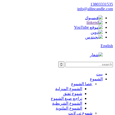
13803331535
info@allincandle.com
English
بيت
الشموع
عصا الشموع
الشموع المنزلية
شموع تفتق
تراجع صبغ الشموع
الشموع الشريطية
الشموع الملتوية
شموع تي لايت