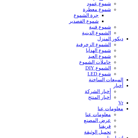
شموع عمود
شموع معطرة
جرة الشموع
شموع القصدير
شموع فنية
الشموع الدينية
ديكور المنزل
الشموع الزخرفية
شموع الهدايا
شموع العيد
حاملات الشموع
الشموع DIY
شموع LED
المبيعات الساخنة
أخبار
أخبار الشركة
أخبار المنتج
Vr
معلومات عنا
معلومات عنا
عرض المصنع
فريقنا
تحميل الوثيقة
اتصل بنا