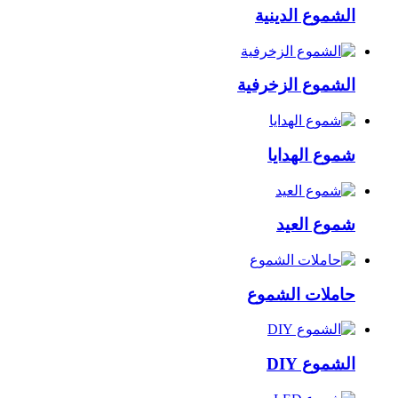
الشموع الدينية
الشموع الزخرفية
شموع الهدايا
شموع العيد
حاملات الشموع
الشموع DIY