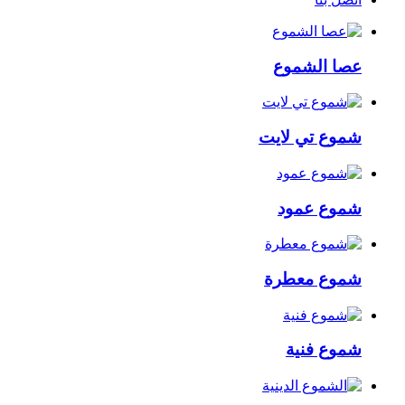
عصا الشموع
شموع تي لايت
شموع عمود
شموع معطرة
شموع فنية