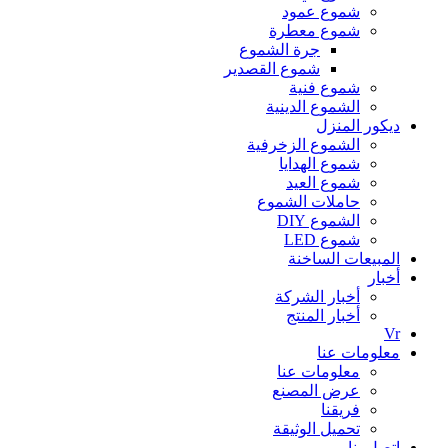
شموع عمود
شموع معطرة
جرة الشموع
شموع القصدير
شموع فنية
الشموع الدينية
ديكور المنزل
الشموع الزخرفية
شموع الهدايا
شموع العيد
حاملات الشموع
الشموع DIY
شموع LED
المبيعات الساخنة
أخبار
أخبار الشركة
أخبار المنتج
Vr
معلومات عنا
معلومات عنا
عرض المصنع
فريقنا
تحميل الوثيقة
اتصل بنا