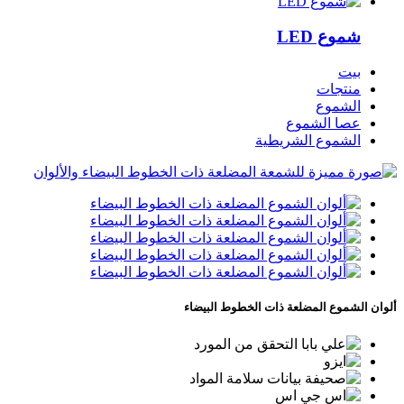
شموع LED
بيت
منتجات
الشموع
عصا الشموع
الشموع الشريطية
ألوان الشموع المضلعة ذات الخطوط البيضاء