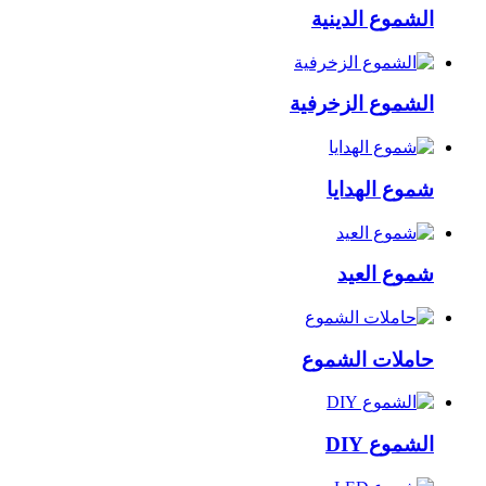
الشموع الدينية
الشموع الزخرفية
شموع الهدايا
شموع العيد
حاملات الشموع
الشموع DIY