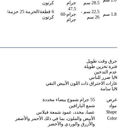
28.5 سم
جرام
كرتون
47.5
22.5 سم -
6 قطعة/الحزمة 25 حزمة/
1.8 سم
جرام-60
26 سم
كرتون
جرام
حرق وقت طويل
فترة تخزين طويلة
عدم التدخين
يا ضرر للناس
N
غازات الاحتراق ذات اللون الأبيض النقي
يا سامة
N
غرض
55 جرام شموع بيضاء مخددة
مواد
شمع البارافين
hape
عصا، مخدد، عمود شمعة فيلاس
S
olor
الأبيض والملون، بما في ذلك الأحمر والأصفر
C
والأزرق والوردي والأخضر