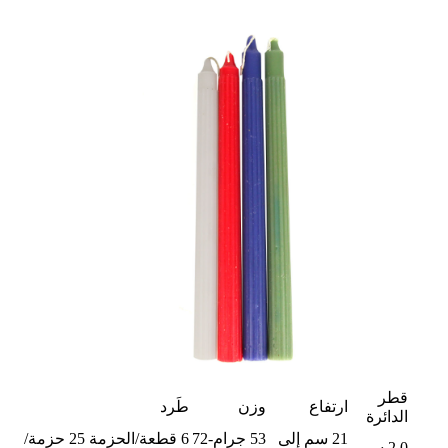
قطر
ارتفاع
وزن
طَرد
الدائرة
21 سم إلى
53 جرام-72
6 قطعة/الحزمة 25 حزمة/
2.0 سم