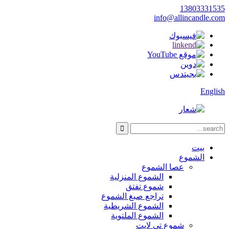
13803331535
info@allincandle.com
English
بيت
الشموع
عصا الشموع
الشموع المنزلية
شموع تفتق
تراجع صبغ الشموع
الشموع الشريطية
الشموع الملتوية
شموع تي لايت