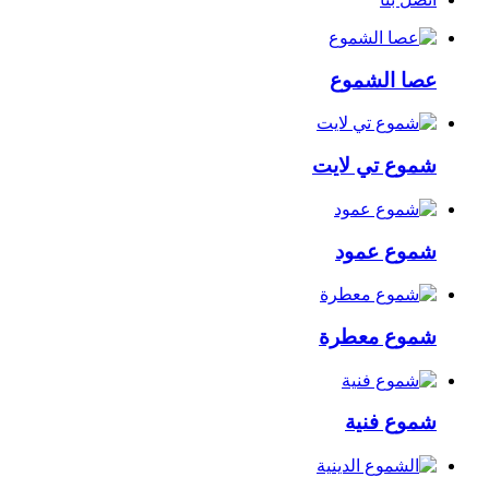
عصا الشموع
شموع تي لايت
شموع عمود
شموع معطرة
شموع فنية