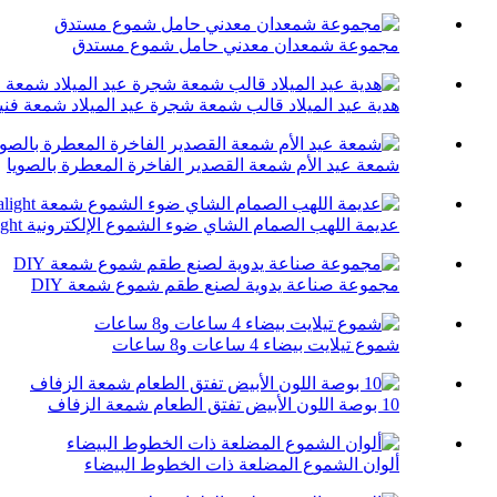
مجموعة شمعدان معدني حامل شموع مستدق
هدية عيد الميلاد قالب شمعة شجرة عيد الميلاد شمعة فني
شمعة عيد الأم شمعة القصدير الفاخرة المعطرة بالصويا
عديمة اللهب الصمام الشاي ضوء الشموع الإلكترونية Tealight ...
مجموعة صناعة يدوية لصنع طقم شموع شمعة DIY
شموع تيلايت بيضاء 4 ساعات و8 ساعات
10 بوصة اللون الأبيض تفتق الطعام شمعة الزفاف
ألوان الشموع المضلعة ذات الخطوط البيضاء