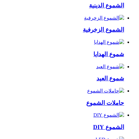
الشموع الدينية
الشموع الزخرفية
شموع الهدايا
شموع العيد
حاملات الشموع
الشموع DIY