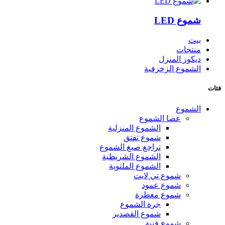
شموع LED
بيت
منتجات
ديكور المنزل
الشموع الزخرفية
فئات
الشموع
عصا الشموع
الشموع المنزلية
شموع تفتق
تراجع صبغ الشموع
الشموع الشريطية
الشموع الملتوية
شموع تي لايت
شموع عمود
شموع معطرة
جرة الشموع
شموع القصدير
شموع فنية