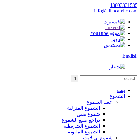
13803331535
info@allincandle.com
English
بيت
الشموع
عصا الشموع
الشموع المنزلية
شموع تفتق
تراجع صبغ الشموع
الشموع الشريطية
الشموع الملتوية
شموع تي لايت