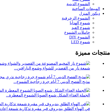
الشموع الدينية
المبيعات الساخنة
ديكور المنزل
الشموع الزخرفية
شموع الهدايا
شموع العيد
حاملات الشموع
الشموع DIY
شموع LED
منتجات مميزة
شمعة نار من القصدير للشواء وشمع البارافين...
مذبح الفصح الديني 7 أيام جرة زجاجية الشموع...
الجملة الغذاء الشكل شمع الصويا الشموع المعطرة...
في الهواء الطلق يندبروف قبر مقبرة تذكارية شمعة إعادة.