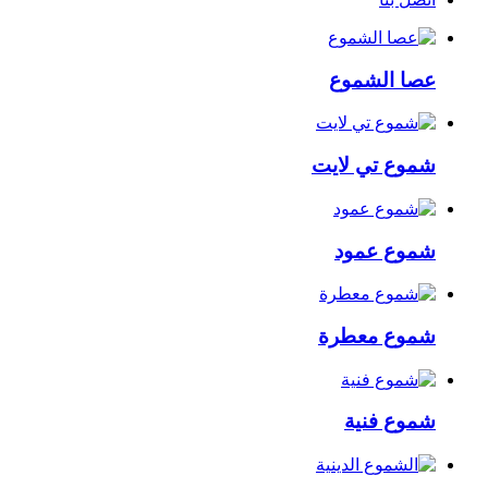
عصا الشموع
شموع تي لايت
شموع عمود
شموع معطرة
شموع فنية