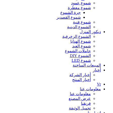
شموع عمود
شموع معطرة
جرة الشموع
شموع القصدير
شموع فنية
الشموع الدينية
ديكور المنزل
الشموع الزخرفية
شموع الهدايا
شموع العيد
حاملات الشموع
الشموع DIY
شموع LED
المبيعات الساخنة
أخبار
أخبار الشركة
أخبار المنتج
Vr
معلومات عنا
معلومات عنا
عرض المصنع
فريقنا
تحميل الوثيقة
اتصل بنا