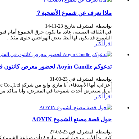
ماذا تعرف عن شموع الأضحية？
بواسطة المشرف بتاريخ 23-11-14
في الثقافة الصينية، عادة ما يكون حرق الشموع أمام قبور
الشموع قد يكون لها أيضًا بعض الهواجس.حلوى مثلا...
اقرأ أكثر
تدعوكم Aoyin Candle لحضور معرض كانتون في الفترة من 23 إلى 27 أبريل
بواسطة المشرف في 23-03-31
أبريل.سنعرض أحدث شموعنا في المعرض، وأنا متأكد من أنه
اقرأ أكثر
حول قصة مصنع الشموع AOYIN
بواسطة المشرف في 23-02-27
كيف بدأ الأمر مرحباً، اسمي ماري!بدأت صناعة الشموع 