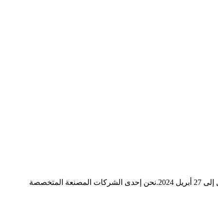
أعزائي السادة / سيدتي: نحن هنا ندعوكم وممثلي شركتكم بصدق لزيارة جناحنا في معرض كانتون الـ 135 في الفترة من 23 أبريل إلى 27 أبريل 2024.نحن إحدى الشركات المصنعة المتخصصة