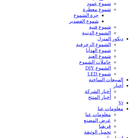
شموع عمود
شموع معطرة
جرة الشموع
شموع القصدير
شموع فنية
الشموع الدينية
ديكور المنزل
الشموع الزخرفية
شموع الهدايا
شموع العيد
حاملات الشموع
الشموع DIY
شموع LED
المبيعات الساخنة
أخبار
أخبار الشركة
أخبار المنتج
Vr
معلومات عنا
معلومات عنا
عرض المصنع
فريقنا
تحميل الوثيقة
اتصل بنا