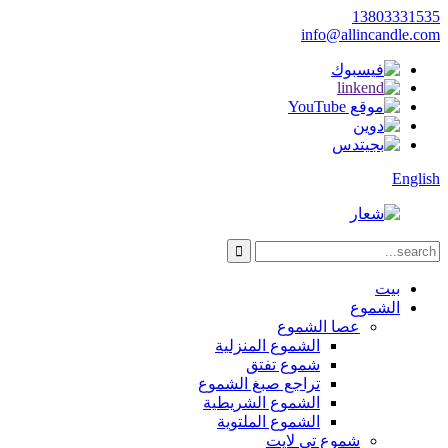
13803331535
info@allincandle.com
English
بيت
الشموع
عصا الشموع
الشموع المنزلية
شموع تفتق
تراجع صبغ الشموع
الشموع الشريطية
الشموع الملتوية
شموع تي لايت