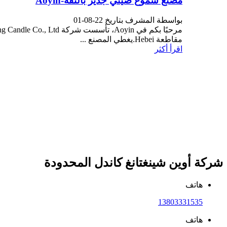
مصنع شموع صيني جدير بالثقة-Aoyin
بواسطة المشرف بتاريخ 22-08-01
مقاطعة Hebei.يغطي المصنع ...
اقرأ أكثر
شركة أوين شينغتانغ كاندل المحدودة
هاتف
13803331535
هاتف