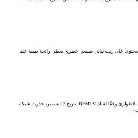
ن.يحتوي على زيت نباتي طبيعي عطري يعطي رائحة طيبة عند
وارتفعت المبيعات بقوة مع قيام الفرنسيين، الذين يشعرون بالقلق من احتمال انقطاع الكهرباء هذا الشتاء، بشراء الشموع لحالات الطوارئ.وفقًا لقناة BFMTV بتاريخ 7 ديسمبر، حذرت شبكة