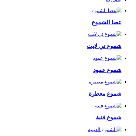
عصا الشموع
شموع تي لايت
شموع عمود
شموع معطرة
شموع فنية