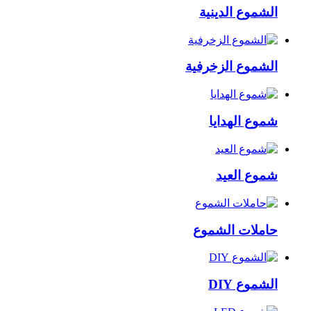
الشموع الدينية
الشموع الزخرفية
شموع الهدايا
شموع العيد
حاملات الشموع
الشموع DIY