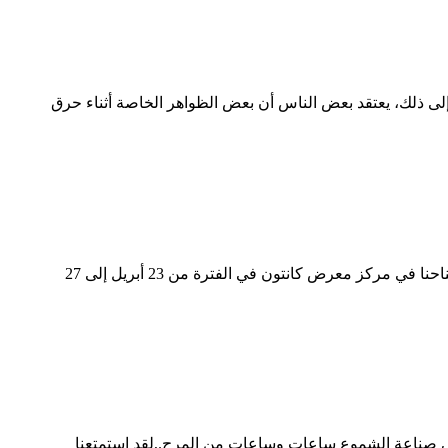
 إلى ذلك، يعتقد بعض الناس أن بعض الظواهر الخاصة أثناء حرق
أعزائي، أيها الأصدقاء، أنا ماري وانغ من شركة Aoyin Xingtang Candle Co., Ltd. ونحن ندعوكم بشدة وممثلي شركتكم لزيارة جناحنا في مركز معرض كانتون في الفترة من 23 أبريل إلى 27
لي صناعة الشموع ساعات وساعات من المرح.,لقد استمتعنا