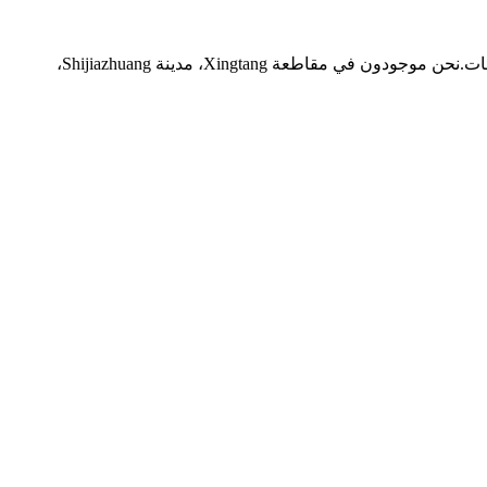
مرحبًا بكم في Aoyin، تأسست شركة Aoyin Xingtang Candle Co., Ltd. في عام 2005. وهي مؤسسة شاملة تدمج الإنتاج والمبيعات.نحن موجودون في مقاطعة Xingtang، مدينة Shijiazhuang،