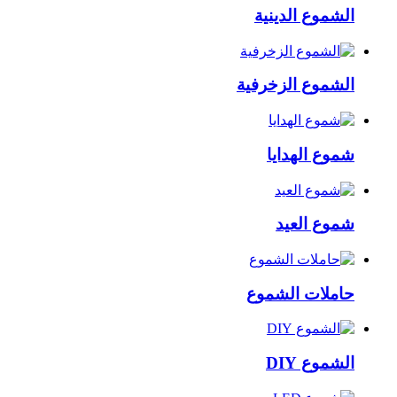
الشموع الدينية
الشموع الزخرفية
شموع الهدايا
شموع العيد
حاملات الشموع
الشموع DIY