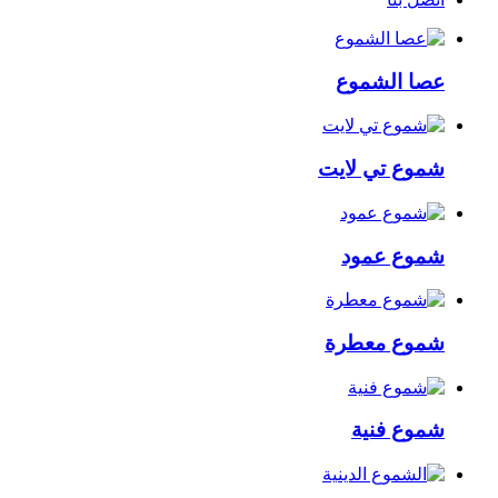
عصا الشموع
شموع تي لايت
شموع عمود
شموع معطرة
شموع فنية