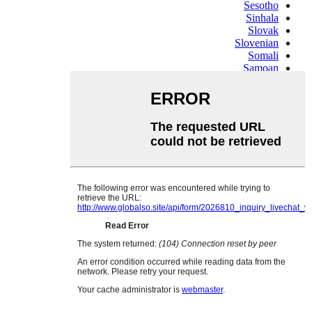
Sesotho
Sinhala
Slovak
Slovenian
Somali
Samoan
Scots Gaelic
Shona
Sindhi
Sundanese
Swahili
Tajik
Tamil
Telugu
Thai
Ukrainian
Urdu
Uzbek
Vietnamese
Welsh
Xhosa
Yiddish
Yoruba
Zulu
Kinyarwanda