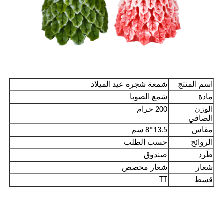
اسم المنتج
شمعة شجرة عيد الميلاد
مادة
شمع الصويا
الوزن
200 جرام
الصافي
مقاس
13.5*8 سم
الروائح
حسب الطلب
طَرد
صندوق
شعار
شعار مخصص
TT
قسط
التعليمات