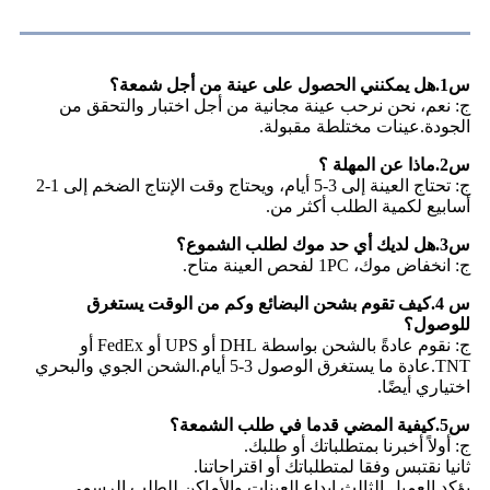
س1.هل يمكنني الحصول على عينة من أجل شمعة؟
ج: نعم، نحن نرحب عينة مجانية من أجل اختبار والتحقق من
الجودة.عينات مختلطة مقبولة.
س2.ماذا عن المهلة ؟
ج: تحتاج العينة إلى 3-5 أيام، ويحتاج وقت الإنتاج الضخم إلى 1-2
أسابيع لكمية الطلب أكثر من.
س3.هل لديك أي حد موك لطلب الشموع؟
ج: انخفاض موك، 1PC لفحص العينة متاح.
س 4.كيف تقوم بشحن البضائع وكم من الوقت يستغرق
للوصول؟
ج: نقوم عادةً بالشحن بواسطة DHL أو UPS أو FedEx أو
TNT.عادة ما يستغرق الوصول 3-5 أيام.الشحن الجوي والبحري
اختياري أيضًا.
س5.كيفية المضي قدما في طلب الشمعة؟
ج: أولاً أخبرنا بمتطلباتك أو طلبك.
ثانيا نقتبس وفقا لمتطلباتك أو اقتراحاتنا.
يؤكد العميل الثالث إيداع العينات والأماكن للطلب الرسمي.