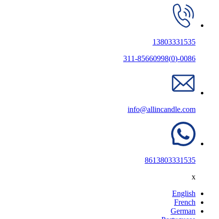
13803331535
0086-(0)311-85660998
info@allincandle.com
8613803331535
x
English
French
German