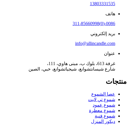
13803331535
هاتف
0086-(0)311-85660998
بريد إلكتروني
info@allincandle.com
عنوان
غرفة 613، بلوك ب، مبنى هاوي، 111،
شارع شيسانتشوانغ، شيجياتشوانغ، خبي، الصين
منتجات
عصا الشموع
شموع تي لايت
شموع عمود
شموع معطرة
شموع فنية
ديكور المنزل