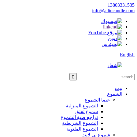
13803331535
info@allincandle.com
English
بيت
الشموع
عصا الشموع
الشموع المنزلية
شموع تفتق
تراجع صبغ الشموع
الشموع الشريطية
الشموع الملتوية
شموع تي لايت