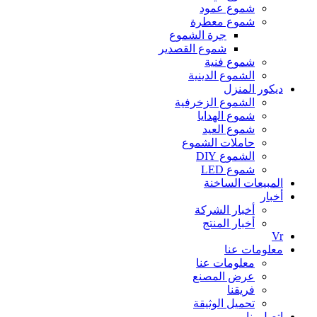
شموع عمود
شموع معطرة
جرة الشموع
شموع القصدير
شموع فنية
الشموع الدينية
ديكور المنزل
الشموع الزخرفية
شموع الهدايا
شموع العيد
حاملات الشموع
الشموع DIY
شموع LED
المبيعات الساخنة
أخبار
أخبار الشركة
أخبار المنتج
Vr
معلومات عنا
معلومات عنا
عرض المصنع
فريقنا
تحميل الوثيقة
اتصل بنا