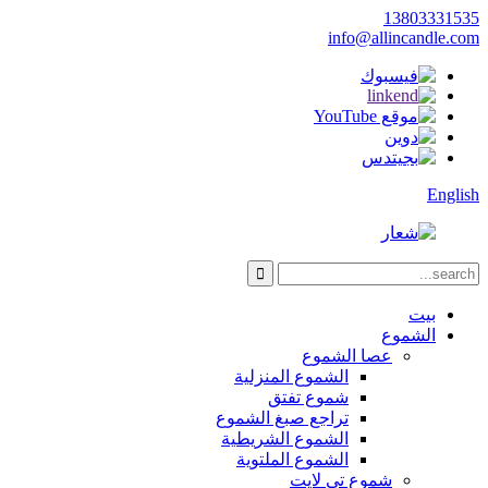
13803331535
info@allincandle.com
English
بيت
الشموع
عصا الشموع
الشموع المنزلية
شموع تفتق
تراجع صبغ الشموع
الشموع الشريطية
الشموع الملتوية
شموع تي لايت