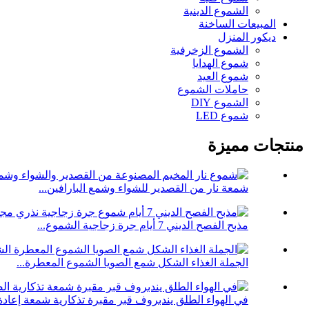
الشموع الدينية
المبيعات الساخنة
ديكور المنزل
الشموع الزخرفية
شموع الهدايا
شموع العيد
حاملات الشموع
الشموع DIY
شموع LED
منتجات مميزة
شمعة نار من القصدير للشواء وشمع البارافين...
مذبح الفصح الديني 7 أيام جرة زجاجية الشموع...
الجملة الغذاء الشكل شمع الصويا الشموع المعطرة...
في الهواء الطلق يندبروف قبر مقبرة تذكارية شمعة إعادة.