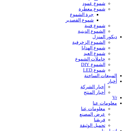
شموع عمود
شموع معطرة
جرة الشموع
شموع القصدير
شموع فنية
الشموع الدينية
ديكور المنزل
الشموع الزخرفية
شموع الهدايا
شموع العيد
حاملات الشموع
الشموع DIY
شموع LED
المبيعات الساخنة
أخبار
أخبار الشركة
أخبار المنتج
Vr
معلومات عنا
معلومات عنا
عرض المصنع
فريقنا
تحميل الوثيقة
اتصل بنا