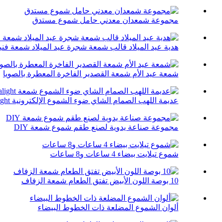
مجموعة شمعدان معدني حامل شموع مستدق
هدية عيد الميلاد قالب شمعة شجرة عيد الميلاد شمعة فني
شمعة عيد الأم شمعة القصدير الفاخرة المعطرة بالصويا
عديمة اللهب الصمام الشاي ضوء الشموع الإلكترونية Tealight ...
مجموعة صناعة يدوية لصنع طقم شموع شمعة DIY
شموع تيلايت بيضاء 4 ساعات و8 ساعات
10 بوصة اللون الأبيض تفتق الطعام شمعة الزفاف
ألوان الشموع المضلعة ذات الخطوط البيضاء