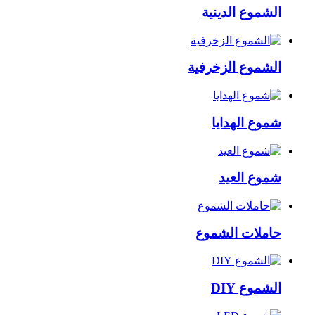
الشموع الدينية
الشموع الزخرفية
شموع الهدايا
شموع العيد
حاملات الشموع
الشموع DIY