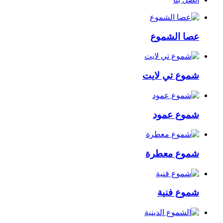
عصا الشموع
شموع تي لايت
شموع عمود
شموع معطرة
شموع فنية