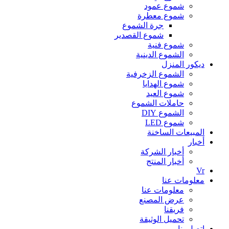
شموع عمود
شموع معطرة
جرة الشموع
شموع القصدير
شموع فنية
الشموع الدينية
ديكور المنزل
الشموع الزخرفية
شموع الهدايا
شموع العيد
حاملات الشموع
الشموع DIY
شموع LED
المبيعات الساخنة
أخبار
أخبار الشركة
أخبار المنتج
Vr
معلومات عنا
معلومات عنا
عرض المصنع
فريقنا
تحميل الوثيقة
اتصل بنا