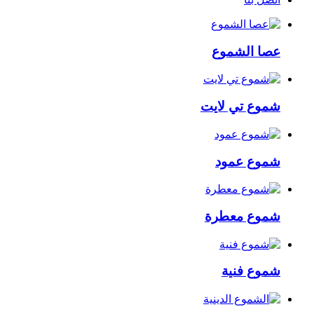
عصا الشموع
شموع تي لايت
شموع عمود
شموع معطرة
شموع فنية