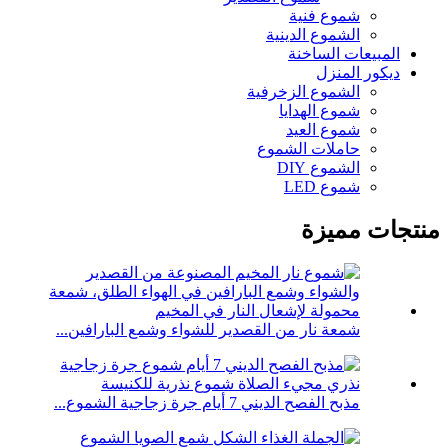
شموع فنية
الشموع الدينية
المبيعات الساخنة
ديكور المنزل
الشموع الزخرفية
شموع الهدايا
شموع العيد
حاملات الشموع
الشموع DIY
شموع LED
منتجات مميزة
شمعة نار من القصدير للشواء وشمع البارافين...
مذبح الفصح الديني 7 أيام جرة زجاجية الشموع...