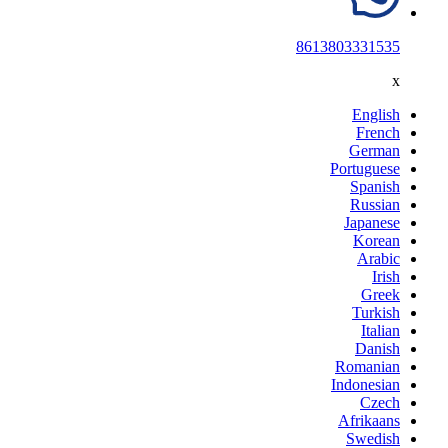
8613803331535
x
English
French
German
Portuguese
Spanish
Russian
Japanese
Korean
Arabic
Irish
Greek
Turkish
Italian
Danish
Romanian
Indonesian
Czech
Afrikaans
Swedish