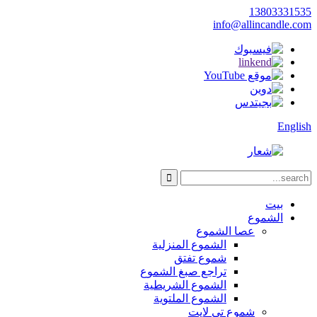
13803331535
info@allincandle.com
English
بيت
الشموع
عصا الشموع
الشموع المنزلية
شموع تفتق
تراجع صبغ الشموع
الشموع الشريطية
الشموع الملتوية
شموع تي لايت