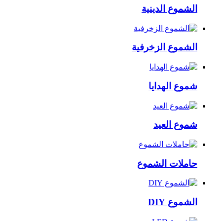
الشموع الدينية
الشموع الزخرفية
شموع الهدايا
شموع العيد
حاملات الشموع
الشموع DIY