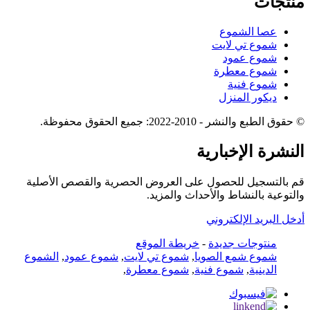
منتجات
عصا الشموع
شموع تي لايت
شموع عمود
شموع معطرة
شموع فنية
ديكور المنزل
© حقوق الطبع والنشر - 2010-2022: جميع الحقوق محفوظة.
النشرة الإخبارية
قم بالتسجيل للحصول على العروض الحصرية والقصص الأصلية
والتوعية بالنشاط والأحداث والمزيد.
أدخل البريد الإلكتروني
منتوجات جديدة
-
خريطة الموقع
شموع شمع الصويا
,
شموع تي لايت
,
شموع عمود
,
الشموع
الدينية
,
شموع فنية
,
شموع معطرة
,