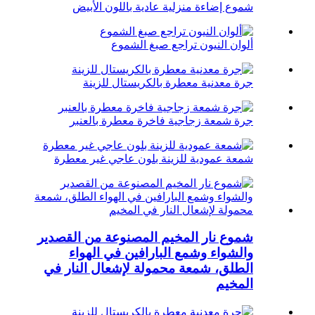
شموع إضاءة منزلية عادية باللون الأبيض
ألوان النيون تراجع صبغ الشموع
جرة معدنية معطرة بالكريستال للزينة
جرة شمعة زجاجية فاخرة معطرة بالعنبر
شمعة عمودية للزينة بلون عاجي غير معطرة
شموع نار المخيم المصنوعة من القصدير
والشواء وشمع البارافين في الهواء
الطلق، شمعة محمولة لإشعال النار في
المخيم