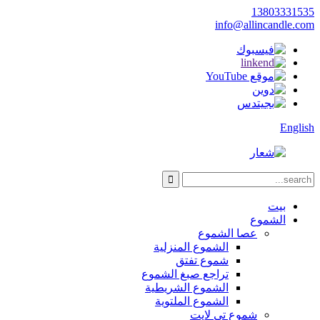
13803331535
info@allincandle.com
English
بيت
الشموع
عصا الشموع
الشموع المنزلية
شموع تفتق
تراجع صبغ الشموع
الشموع الشريطية
الشموع الملتوية
شموع تي لايت