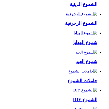
الشموع الدينية
الشموع الزخرفية
شموع الهدايا
شموع العيد
حاملات الشموع
الشموع DIY