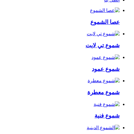
عصا الشموع
شموع تي لايت
شموع عمود
شموع معطرة
شموع فنية