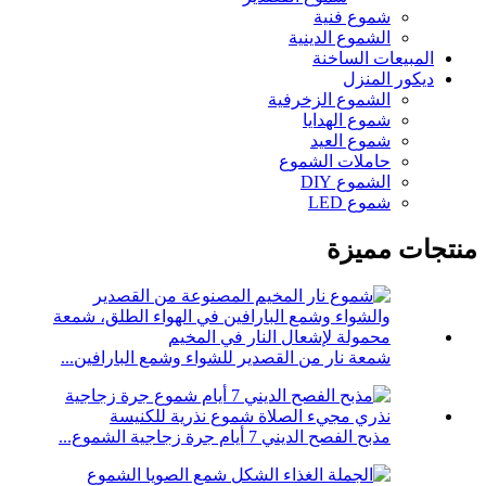
شموع فنية
الشموع الدينية
المبيعات الساخنة
ديكور المنزل
الشموع الزخرفية
شموع الهدايا
شموع العيد
حاملات الشموع
الشموع DIY
شموع LED
منتجات مميزة
شمعة نار من القصدير للشواء وشمع البارافين...
مذبح الفصح الديني 7 أيام جرة زجاجية الشموع...