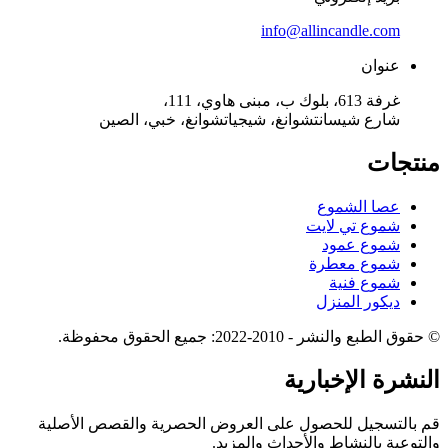
info@allincandle.com
عنوان
غرفة 613، بلوك ب، مبنى هاوي، 111،
شارع شيسانتشوانغ، شيجياتشوانغ، خبي، الصين
منتجات
عصا الشموع
شموع تي لايت
شموع عمود
شموع معطرة
شموع فنية
ديكور المنزل
© حقوق الطبع والنشر - 2010-2022: جميع الحقوق محفوظة.
النشرة الإخبارية
قم بالتسجيل للحصول على العروض الحصرية والقصص الأصلية
والتوعية بالنشاط والأحداث والمزيد.