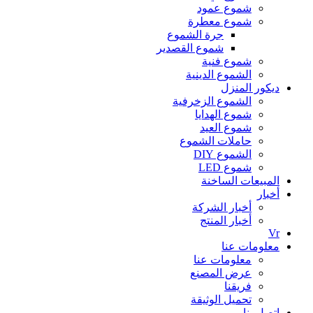
شموع عمود
شموع معطرة
جرة الشموع
شموع القصدير
شموع فنية
الشموع الدينية
ديكور المنزل
الشموع الزخرفية
شموع الهدايا
شموع العيد
حاملات الشموع
الشموع DIY
شموع LED
المبيعات الساخنة
أخبار
أخبار الشركة
أخبار المنتج
Vr
معلومات عنا
معلومات عنا
عرض المصنع
فريقنا
تحميل الوثيقة
اتصل بنا