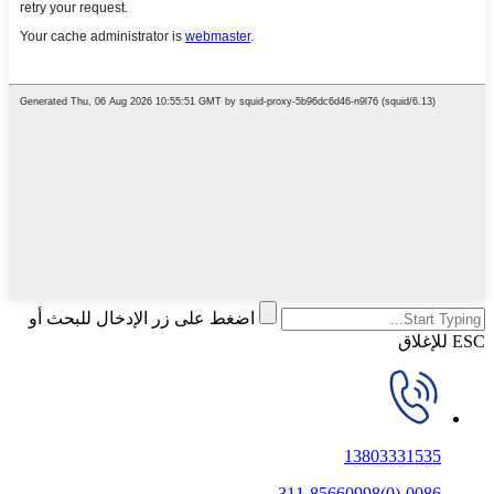
اضغط على زر الإدخال للبحث أو
ESC للإغلاق
13803331535
0086-(0)311-85660998