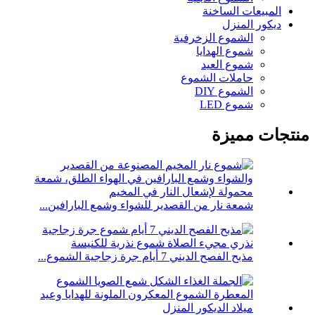
المبيعات الساخنة
ديكور المنزل
الشموع الزخرفية
شموع الهدايا
شموع العيد
حاملات الشموع
الشموع DIY
شموع LED
منتجات مميزة
شمعة نار من القصدير للشواء وشمع البارافين...
مذبح الفصح الديني 7 أيام جرة زجاجية الشموع...