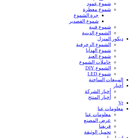
شموع عمود
شموع معطرة
جرة الشموع
شموع القصدير
شموع فنية
الشموع الدينية
ديكور المنزل
الشموع الزخرفية
شموع الهدايا
شموع العيد
حاملات الشموع
الشموع DIY
شموع LED
المبيعات الساخنة
أخبار
أخبار الشركة
أخبار المنتج
Vr
معلومات عنا
معلومات عنا
عرض المصنع
فريقنا
تحميل الوثيقة
اتصل بنا