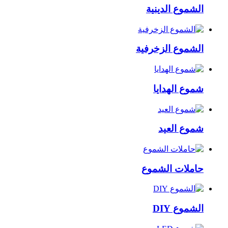
الشموع الدينية
الشموع الزخرفية
شموع الهدايا
شموع العيد
حاملات الشموع
الشموع DIY