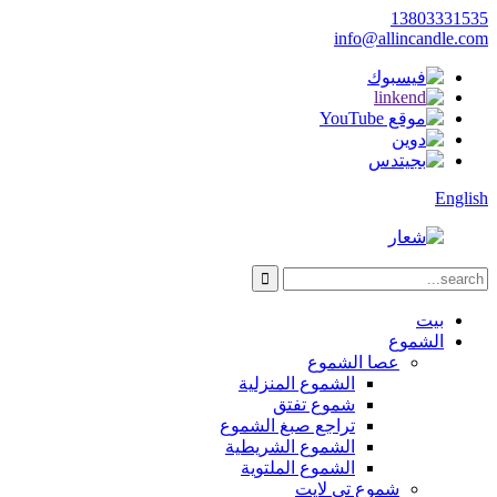
13803331535
info@allincandle.com
English
بيت
الشموع
عصا الشموع
الشموع المنزلية
شموع تفتق
تراجع صبغ الشموع
الشموع الشريطية
الشموع الملتوية
شموع تي لايت