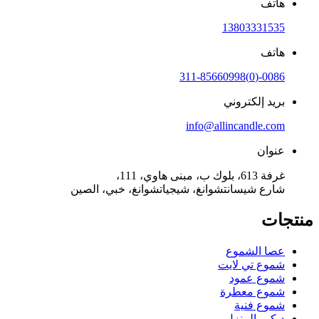
هاتف
13803331535
هاتف
0086-(0)311-85660998
بريد إلكتروني
info@allincandle.com
عنوان
غرفة 613، بلوك ب، مبنى هاوي، 111،
شارع شيسانتشوانغ، شيجياتشوانغ، خبي، الصين
منتجات
عصا الشموع
شموع تي لايت
شموع عمود
شموع معطرة
شموع فنية
ديكور المنزل