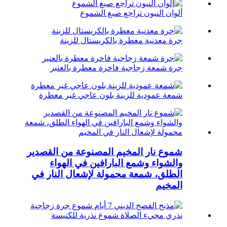
ألوان النيون تراجع صبغ الشموع
جرة معدنية معطرة بالكريستال للزينة
جرة شمعة زجاجية فاخرة معطرة بالعنبر
شمعة عمودية للزينة بلون عاجي غير معطرة
شموع نار المخيم المصنوعة من القصدير
والشواء وشمع البارافين في الهواء
الطلق، شمعة محمولة لإشعال النار في
المخيم