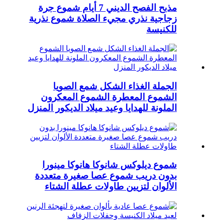
مذبح الفصح الديني 7 أيام شموع جرة
زجاجية نذري مجيء الصلاة شموع نذرية
للكنيسة
الجملة الغذاء الشكل شمع الصويا
الشموع المعطرة الشموع المعكرون
الملونة للهدايا وعيد ميلاد الديكور المنزل
شموع ديلوكس شانوكا هانوكا مينورا
بدون دريب شموع عصا صغيرة متعددة
الألوان لتزيين طاولات عطلة الشتاء