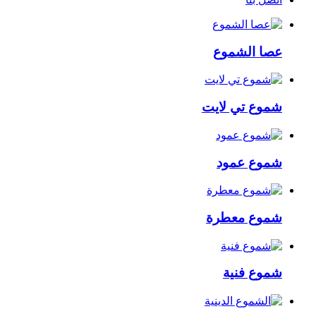
عصا الشموع
شموع تي لايت
شموع عمود
شموع معطرة
شموع فنية