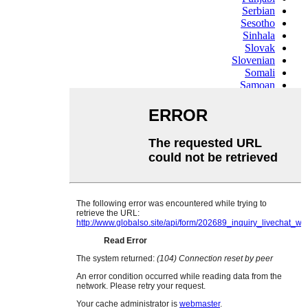
Serbian
Sesotho
Sinhala
Slovak
Slovenian
Somali
Samoan
Scots Gaelic
Shona
Sindhi
Sundanese
Swahili
Tajik
Tamil
Telugu
Thai
Ukrainian
Urdu
Uzbek
Vietnamese
Welsh
Xhosa
Yiddish
Yoruba
Zulu