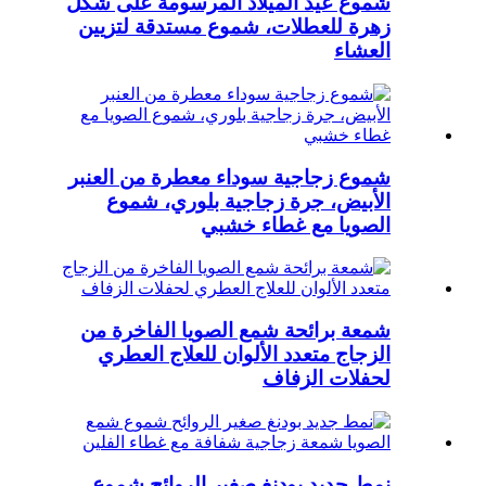
شموع عيد الميلاد المرسومة على شكل
زهرة للعطلات، شموع مستدقة لتزيين
العشاء
شموع زجاجية سوداء معطرة من العنبر
الأبيض، جرة زجاجية بلوري، شموع
الصويا مع غطاء خشبي
شمعة برائحة شمع الصويا الفاخرة من
الزجاج متعدد الألوان للعلاج العطري
لحفلات الزفاف
نمط جديد بودنغ صغير الروائح شموع