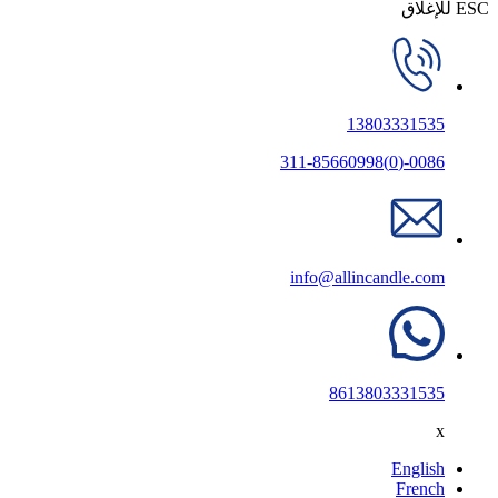
ESC للإغلاق
13803331535
0086-(0)311-85660998
info@allincandle.com
8613803331535
x
English
French