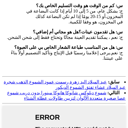
س: كم من الوقت هو وقت التسليم الخاص بك؟
ج: بشكل عام، من 5 إلى 10 أيام إذا كانت البضاعة في
المخزون.أو 15-20 يومًا إذا لم تكن البضاعة كذلك
في المخزون، هو وفقا للكمية.
س: هل تقدمون عينات؟هل هو مجاني أم إضافي؟
ج: نعم ، يمكننا تقديم العينة مجانًا وتحتاج فقط إلى شحن الشحن.
س: هل من المناسب طباعة الشعار الخاص بي على العبوة؟
ج: نعم.يرجى إعلامنا رسميًا قبل الإنتاج وتأكيد التصميم أولاً بناءً
على عينتنا.
سابق:
عيد الميلاد اليد زهرة رسمت عمود الشموع الذهب شجرة
عيد الميلاد عشاء تفتق الشموع الديكور
التالي:
شموع ديلوكس شانوكا هانوكا مينورا بدون دريب شموع
عصا صغيرة متعددة الألوان لتزيين طاولات عطلة الشتاء