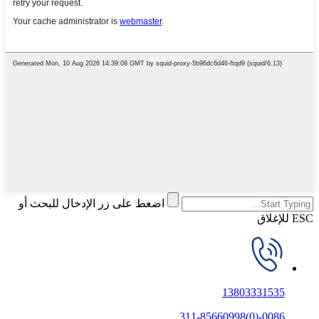
اضغط على زر الإدخال للبحث أو
ESC للإغلاق
13803331535
0086-(0)311-85660998