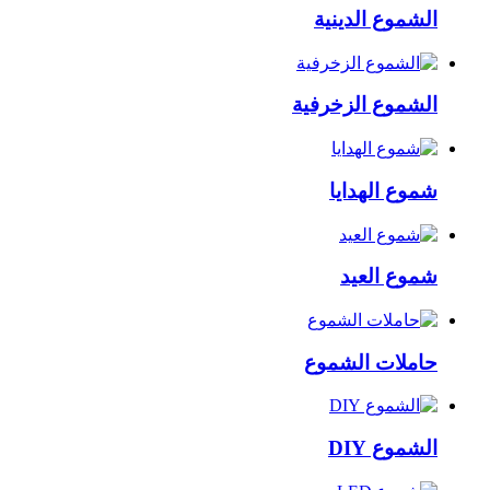
الشموع الدينية
الشموع الزخرفية
شموع الهدايا
شموع العيد
حاملات الشموع
الشموع DIY