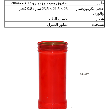
طَرد
صندوق مموج مزدوج و 12 قطعة/ctn
حجم الكرتون/سم
28 × 21.5 × 23.5 سم / 9.8 كجم
والوزن
شعار
حسب الطلب
يستخدم
ديكور المنزل