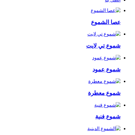
عصا الشموع
شموع تي لايت
شموع عمود
شموع معطرة
شموع فنية