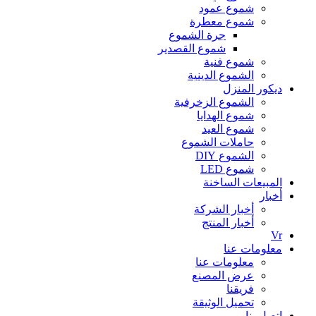
شموع عمود
شموع معطرة
جرة الشموع
شموع القصدير
شموع فنية
الشموع الدينية
ديكور المنزل
الشموع الزخرفية
شموع الهدايا
شموع العيد
حاملات الشموع
الشموع DIY
شموع LED
المبيعات الساخنة
أخبار
أخبار الشركة
أخبار المنتج
Vr
معلومات عنا
معلومات عنا
عرض المصنع
فريقنا
تحميل الوثيقة
اتصل بنا