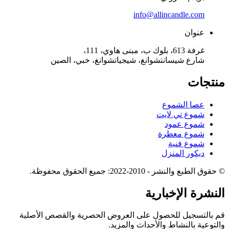
info@allincandle.com
عنوان
غرفة 613، بلوك ب، مبنى هاوي، 111،
شارع شيسانتشوانغ، شيجياتشوانغ، خبي، الصين
منتجات
عصا الشموع
شموع تي لايت
شموع عمود
شموع معطرة
شموع فنية
ديكور المنزل
© حقوق الطبع والنشر - 2010-2022: جميع الحقوق محفوظة.
النشرة الإخبارية
قم بالتسجيل للحصول على العروض الحصرية والقصص الأصلية
والتوعية بالنشاط والأحداث والمزيد.