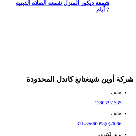
شمعة ديكور المنزل شمعة الصلاة الدينية
7 أيام
شركة أوين شينغتانغ كاندل المحدودة
هاتف
13803331535
هاتف
0086-(0)311-85660998
بريد إلكتروني