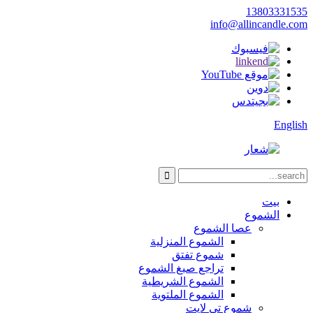
13803331535
info@allincandle.com
English
بيت
الشموع
عصا الشموع
الشموع المنزلية
شموع تفتق
تراجع صبغ الشموع
الشموع الشريطية
الشموع الملتوية
شموع تي لايت