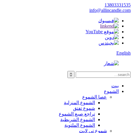
13803331535
info@allincandle.com
English
بيت
الشموع
عصا الشموع
الشموع المنزلية
شموع تفتق
تراجع صبغ الشموع
الشموع الشريطية
الشموع الملتوية
شموع تي لايت