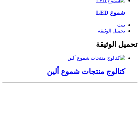
شموع LED
بيت
تحميل الوثيقة
تحميل الوثيقة
كتالوج منتجات شموع ألين