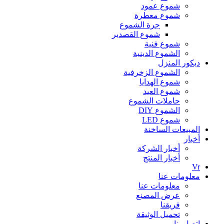
شموع عمود
شموع معطرة
جرة الشموع
شموع القصدير
شموع فنية
الشموع الدينية
ديكور المنزل
الشموع الزخرفية
شموع الهدايا
شموع العيد
حاملات الشموع
الشموع DIY
شموع LED
المبيعات الساخنة
أخبار
أخبار الشركة
أخبار المنتج
Vr
معلومات عنا
معلومات عنا
عرض المصنع
فريقنا
تحميل الوثيقة
اتصل بنا