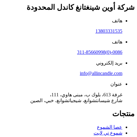
شركة أوين شينغتانغ كاندل المحدودة
هاتف
13803331535
هاتف
0086-(0)311-85660998
بريد إلكتروني
info@allincandle.com
عنوان
غرفة 613، بلوك ب، مبنى هاوي، 111،
شارع شيسانتشوانغ، شيجياتشوانغ، خبي، الصين
منتجات
عصا الشموع
شموع تي لايت