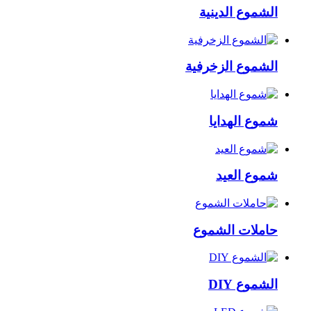
الشموع الدينية
الشموع الزخرفية
شموع الهدايا
شموع العيد
حاملات الشموع
الشموع DIY