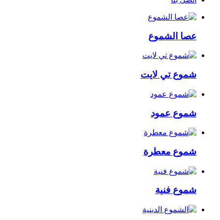
عصا الشموع
شموع تي لايت
شموع عمود
شموع معطرة
شموع فنية