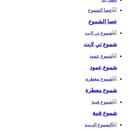
عصا الشموع
شموع تي لايت
شموع عمود
شموع معطرة
شموع فنية