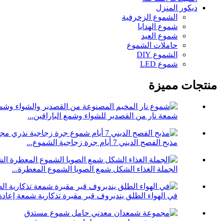
ديكور المنزل
الشموع الزخرفية
شموع الهدايا
شموع العيد
حاملات الشموع
الشموع DIY
شموع LED
منتجات مميزة
شمعة نار من القصدير للشواء وشمع البارافين...
مذبح الفصح الديني 7 أيام جرة زجاجية الشموع...
الجملة الغذاء الشكل شمع الصويا الشموع المعطرة...
في الهواء الطلق يندبروف قبر مقبرة تذكارية شمعة إعادة.