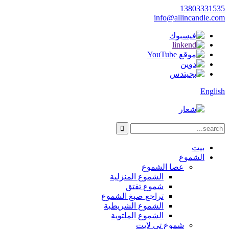
13803331535
info@allincandle.com
English
بيت
الشموع
عصا الشموع
الشموع المنزلية
شموع تفتق
تراجع صبغ الشموع
الشموع الشريطية
الشموع الملتوية
شموع تي لايت