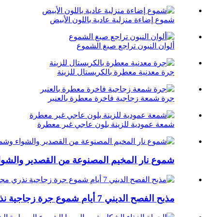
شموع إضاءة منزلية عادية باللون الأبيض
ألوان النيون تراجع صبغ الشموع
جرة معدنية معطرة بالكريستال للزينة
جرة شمعة زجاجية فاخرة معطرة بالعنبر
شمعة عمودية للزينة بلون عاجي غير معطرة
شموع نار المخيم المصنوعة من القصدير والشواء
مذبح الفصح الديني 7 أيام شموع جرة زجاجية نذري مجيء الصلاة شموع نذرية للكنيسة