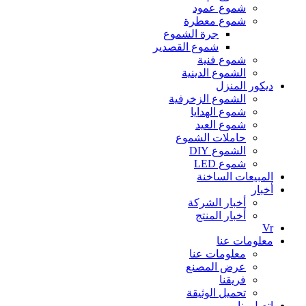
شموع عمود
شموع معطرة
جرة الشموع
شموع القصدير
شموع فنية
الشموع الدينية
ديكور المنزل
الشموع الزخرفية
شموع الهدايا
شموع العيد
حاملات الشموع
الشموع DIY
شموع LED
المبيعات الساخنة
أخبار
أخبار الشركة
أخبار المنتج
Vr
معلومات عنا
معلومات عنا
عرض المصنع
فريقنا
تحميل الوثيقة
اتصل بنا