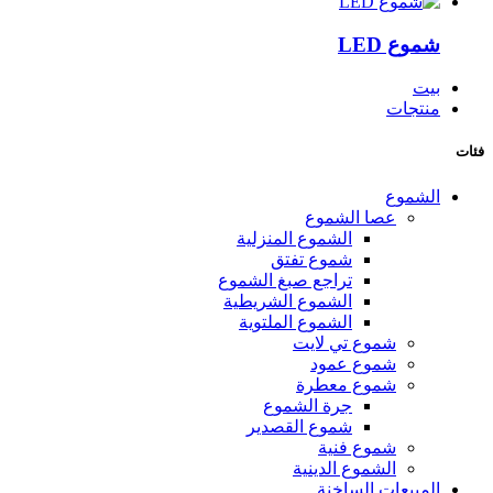
شموع LED
بيت
منتجات
فئات
الشموع
عصا الشموع
الشموع المنزلية
شموع تفتق
تراجع صبغ الشموع
الشموع الشريطية
الشموع الملتوية
شموع تي لايت
شموع عمود
شموع معطرة
جرة الشموع
شموع القصدير
شموع فنية
الشموع الدينية
المبيعات الساخنة