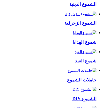
الشموع الدينية
الشموع الزخرفية
شموع الهدايا
شموع العيد
حاملات الشموع
الشموع DIY