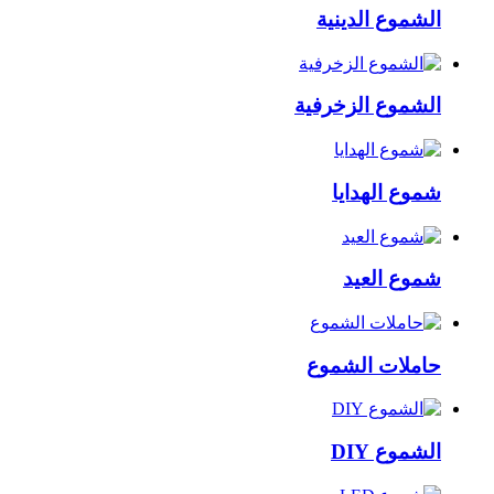
الشموع الدينية
الشموع الزخرفية
شموع الهدايا
شموع العيد
حاملات الشموع
الشموع DIY