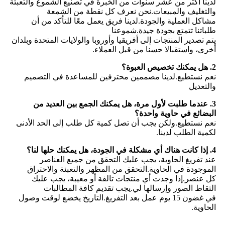
لدينا أكثر من عشر سنوات من الخبرة في تصنيع الشموع والتعبئة
والتغليف والمبيعات.نحن نعرف كل نقطة من الشمعة
مشاكل العملية والجودة.لدينا فريق يعمل معًا للتأكد من أن
طلباتنا تتمتع بجودة جيدة.شموعنا
يتم تصدير المنتجات إلى أفريقيا وأوروبا والولايات المتحدة وبلدان
أخرى، واستقبالا حسنا من قبل العملاء.
2. هل يمكنك تخصيص العبوة؟
نعم نستطيع.لدينا مصممين محترفين للمساعدة في التصميم
والتعديل
3. عندما طلبت لأول مرة، هل يمكنك الجمع بين العديد من
البضائع في حاوية واحدة؟
نعم نستطيع.ولكن يجب أن تصل كمية كل طلب إلى الحد الأدنى
لكمية الطلب لدينا.
4. إذا كانت هناك أي مشكلة في الجودة، هل يمكنك حلها لنا؟
عند تفريغ الحاوية، يجب عليك التحقق من جميع العناصر
الموجودة في الحاوية.التحقق من المظهر والتعبئة والاحتراق
كل عنصر.إذا وجدت أي منتجات تالفة أو معيبة، يجب عليك
التقاط الصور وإرسالها لي.يجب تقديم كافة المطالبات
في غضون 15 يوم عمل بعد التفريغ.التاريخ يخضع لوقت وصول
الحاوية.