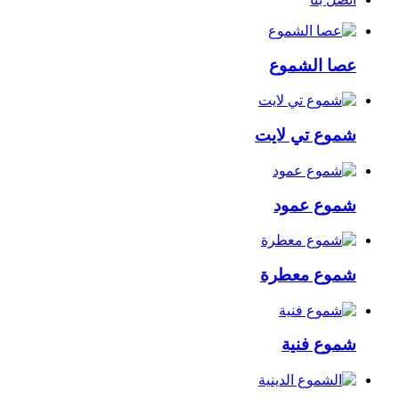
عصا الشموع
شموع تي لايت
شموع عمود
شموع معطرة
شموع فنية