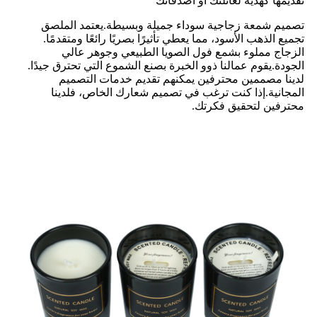
تقديمها كهدية لعائلتك أو أصدقائك
تصميم شمعة زجاجية سوداء جميلة وبسيطة.يعتمد الملصق
تجميع الذهب الأسود، مما يعطي تأثيرًا بصريًا رائعًا ومتقدمًا.
الزجاج مملوء بشمع فول الصويا الطبيعي وجوهر عالي
الجودة.يقوم عمالنا ذوو الخبرة بصنع الشموع التي تحترق جيدًا.
لدينا مصممين محترفين يمكنهم تقديم خدمات التصميم
المجانية.إذا كنت ترغب في تصميم شعارك الخاص، فلدينا
محترفين لتحقيق فكرتك.