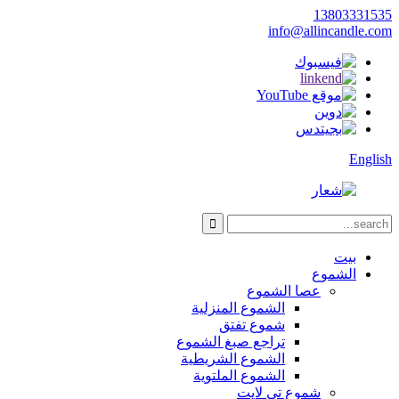
13803331535
info@allincandle.com
English
بيت
الشموع
عصا الشموع
الشموع المنزلية
شموع تفتق
تراجع صبغ الشموع
الشموع الشريطية
الشموع الملتوية
شموع تي لايت