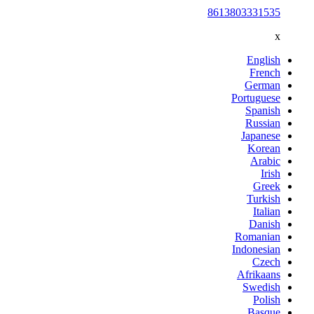
8613803331535
x
English
French
German
Portuguese
Spanish
Russian
Japanese
Korean
Arabic
Irish
Greek
Turkish
Italian
Danish
Romanian
Indonesian
Czech
Afrikaans
Swedish
Polish
Basque