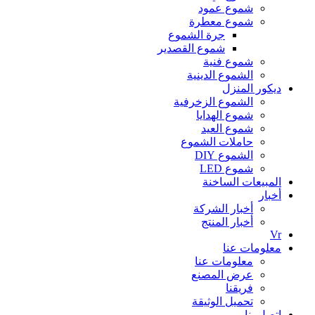
شموع عمود
شموع معطرة
جرة الشموع
شموع القصدير
شموع فنية
الشموع الدينية
ديكور المنزل
الشموع الزخرفية
شموع الهدايا
شموع العيد
حاملات الشموع
الشموع DIY
شموع LED
المبيعات الساخنة
أخبار
أخبار الشركة
أخبار المنتج
Vr
معلومات عنا
معلومات عنا
عرض المصنع
فريقنا
تحميل الوثيقة
اتصل بنا