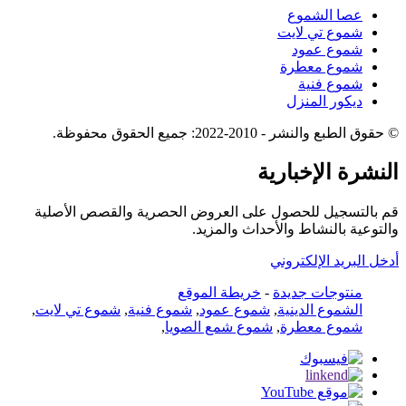
عصا الشموع
شموع تي لايت
شموع عمود
شموع معطرة
شموع فنية
ديكور المنزل
© حقوق الطبع والنشر - 2010-2022: جميع الحقوق محفوظة.
النشرة الإخبارية
قم بالتسجيل للحصول على العروض الحصرية والقصص الأصلية
والتوعية بالنشاط والأحداث والمزيد.
أدخل البريد الإلكتروني
منتوجات جديدة
-
خريطة الموقع
الشموع الدينية
,
شموع عمود
,
شموع فنية
,
شموع تي لايت
,
شموع معطرة
,
شموع شمع الصويا
,