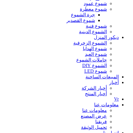
شموع عمود
شموع معطرة
جرة الشموع
شموع القصدير
شموع فنية
الشموع الدينية
ديكور المنزل
الشموع الزخرفية
شموع الهدايا
شموع العيد
حاملات الشموع
الشموع DIY
شموع LED
المبيعات الساخنة
أخبار
أخبار الشركة
أخبار المنتج
Vr
معلومات عنا
معلومات عنا
عرض المصنع
فريقنا
تحميل الوثيقة
اتصل بنا