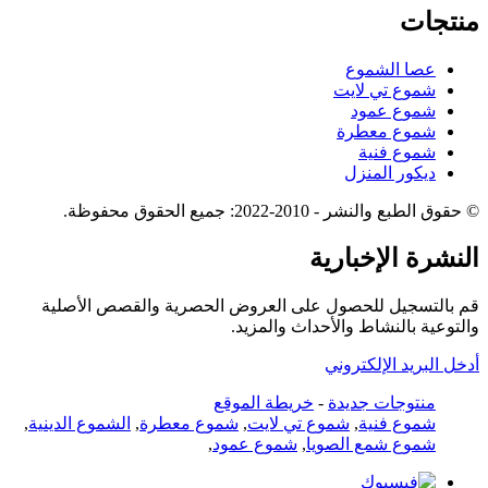
منتجات
عصا الشموع
شموع تي لايت
شموع عمود
شموع معطرة
شموع فنية
ديكور المنزل
© حقوق الطبع والنشر - 2010-2022: جميع الحقوق محفوظة.
النشرة الإخبارية
قم بالتسجيل للحصول على العروض الحصرية والقصص الأصلية
والتوعية بالنشاط والأحداث والمزيد.
أدخل البريد الإلكتروني
منتوجات جديدة
-
خريطة الموقع
شموع فنية
,
شموع تي لايت
,
شموع معطرة
,
الشموع الدينية
,
شموع شمع الصويا
,
شموع عمود
,