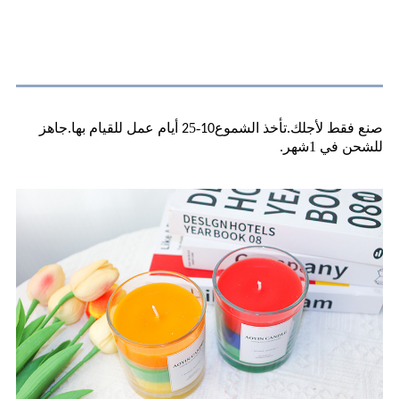
حول الشحن
صنع فقط لأجلك.تأخذ الشموع
-
5 أيام عمل للقيام بها.جاهز
2
10
للشحن في 1
.
شهر