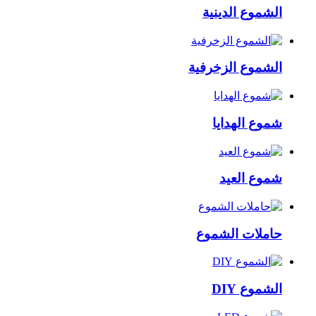
الشموع الدينية
الشموع الزخرفية
شموع الهدايا
شموع العيد
حاملات الشموع
الشموع DIY