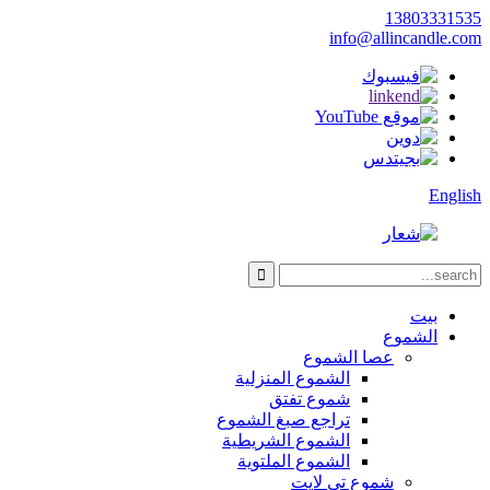
13803331535
info@allincandle.com
English
بيت
الشموع
عصا الشموع
الشموع المنزلية
شموع تفتق
تراجع صبغ الشموع
الشموع الشريطية
الشموع الملتوية
شموع تي لايت