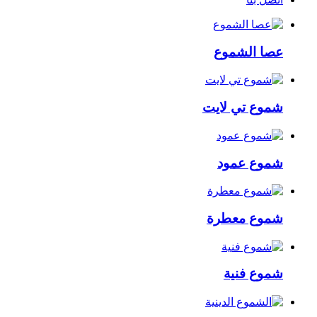
عصا الشموع
شموع تي لايت
شموع عمود
شموع معطرة
شموع فنية