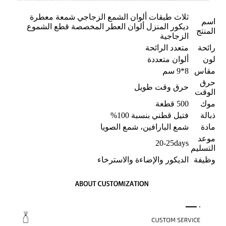
ثلاث طبقات ألوان الشمع الزجاجي شمعة معطرة
اسم
ديكور المنزل ألوان العطر المخصصة قطع الشموع
المنتج
الزجاجية
رائحة
متعدد الرائحة
لون
ألوان متعددة
مقاس
8*9 سم
حرق
حرق وقت طويل
الوقت
موك
500 قطعة
ذبالة
فتيل قطني بنسبة 100%
مادة
شمع البارافين، شمع الصويا
موعد
20-25days
التسليم
وظيفة
الديكور والإضاءة والاسترخاء